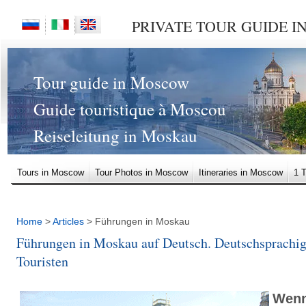
PRIVATE TOUR GUIDE 
Tour guide in Moscow
Guide touristique à Moscou
Reiseleitung in Moskau
Tours in Moscow
Tour Photos in Moscow
Itineraries in Moscow
1 
2 Arsenal in Moscow Kremlin. Tour of the Kremlin in Moscow with an Eng
3 The State Kremlin Palace. Tour of the Kremlin in Moscow with an Engl
Home
>
Articles
> Führungen in Moskau
Führungen in Moskau auf Deutsch. Deutschsprachige
5 Tsar Cannon and The Tsar Bell in Moscow Kremlin
Touristen
6 Cathedral Square. Dormition Cathedral. Cathedral of the Archangel. Cat
7 Moscow metropolitan
8 Arbatskaya station, Ploshchad Revolyutsii 
Wen