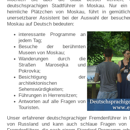
deutschsprachigen Stadtführer in Moskau. Nur ein 
39 Excursion to the Red Square near Moscow Kremlin with private tour gu
heimliche Plätzchen von Moskau, führt in gemütlic
40 Excursion to Cathedral of Christ the Saviour in Moscow with private to
unersetzbarer Assistent bei der Auswahl der besuche
Moskau auf Deutsch bedeuten:
41 Excursions around Spasskaya tower on Red Square of Moscow with a 
42 Tour of the Archangel Cathedral of the Moscow Kremlin with an Engli
interessante Programme an
jedem Tag;
43 Tour of the Palace of Patriarch Nikon in the Moscow Kremlin with a loc
Besuche der berühmten
Museen von Moskau;
44 Excursion in English in the Church of the Deposition of the Moscow Kr
Wanderungen durch die
45 Tour of the Church of the Deposition of the Moscow Kremlin of the Ro
Straßen Marosejka und
Pokrovka;
46 To see the most interesting: tours to Moscow for foreigners
47 Deut
Besichtigung der
49 Balades guidées à Moscou avec un guide en français
50 Private to
architektonischen
Sehenswürdigkeiten;
Führungen in Herrensitzen;
Antworten auf alle Fragen von
Touristen.
Unser erfahrener deutschsprachiger Fremdenführer in
von Russland und kann auch schlaue Fragen von R