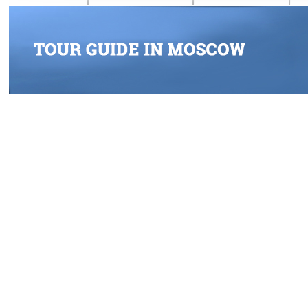
2 Arsenal in Moscow Kremlin. Tour of the Kremlin in Moscow with an Eng
3 The State Kremlin Palace. Tour of the Kremlin in Moscow with an Engli
5 Tsar Cannon and The Tsar Bell in Moscow Kremlin
6 Cathedral Square. Dormition Cathedral. Cathedral of the Archangel. Cath
7 Moscow metropolitan
8 Arbatskaya station, Ploshchad Revolyutsii i
9 Komsomolskaya station, Novoslobodskaya station in Moscow Metro. Ex
10 Belorusskaya station, Kievskaya (circle line) station in Moscow Metro
12 Victory park, Central museum of the Great Patriotic war in Moscow
14 Cathedral of the Archangel in Moscow Kremlin
15 The Cathedral of 
16 Assumption Cathedral (Cathedral of the Dormition) in Moscow Kremlin
18 The Assumption Cathedral in Moscow Kremlin
19 Saint Basil's Cat
21 Trinity church in Saint Basil's Cathedral in Moscow
22 Church of Ale