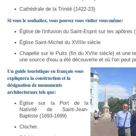
39 Excursion to the Red Square near Moscow Kremlin with private tour gu
Cathédrale de la Trinité (1422-23)
40 Excursion to Cathedral of Christ the Saviour in Moscow with private to
Si vous le souhaitez, vous pouvez vous visiter vous-même:
41 Excursions around Spasskaya tower on Red Square of Moscow with a 
Église de l'infusion du Saint-Esprit sur les apôtres 
42 Tour of the Archangel Cathedral of the Moscow Kremlin with an Engli
Église Saint-Michel du XVIIIe siècle
43 Tour of the Palace of Patriarch Nikon in the Moscow Kremlin with a loc
Chapelle sur le Puits (fin du XVIIe siècle) et une 
44 Excursion in English in the Church of the Deposition of the Moscow Kr
une source d'eau a été découverte et où l'on peut pr
45 Tour of the Church of the Deposition of the Moscow Kremlin of the Ro
Un guide touristique en français vous
46 To see the most interesting: tours to Moscow for foreigners
47 Deut
expliquera la construction et la
désignation de monuments
49 Balades guidées à Moscou avec un guide en français
50 Private to
architecturaux tels que:
Église sur la Port de la
Nativité de Saint-Jean-
Baptiste (1693-1699)
Clocher.