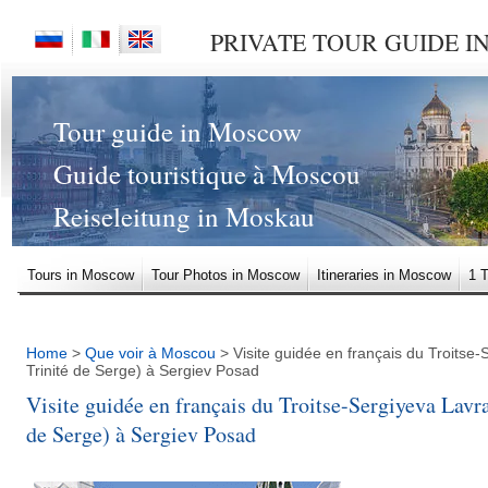
PRIVATE TOUR GUIDE 
Tour guide in Moscow
Guide touristique à Moscou
Reiseleitung in Moskau
Tours in Moscow
Tour Photos in Moscow
Itineraries in Moscow
1 
2 Arsenal in Moscow Kremlin. Tour of the Kremlin in Moscow with an Eng
3 The State Kremlin Palace. Tour of the Kremlin in Moscow with an Engl
Home
>
Que voir à Moscou
> Visite guidée en français du Troitse
Trinité de Serge) à Sergiev Posad
5 Tsar Cannon and The Tsar Bell in Moscow Kremlin
Visite guidée en français du Troitse-Sergiyeva Lavr
6 Cathedral Square. Dormition Cathedral. Cathedral of the Archangel. Cat
de Serge) à Sergiev Posad
7 Moscow metropolitan
8 Arbatskaya station, Ploshchad Revolyutsii 